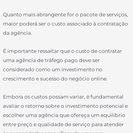
Quanto mais abrangente for o pacote de serviços,
maior poderá ser o custo associado à contratação
da agência.
É importante ressaltar que o custo de contratar
uma agência de tráfego pago deve ser
considerado como um investimento no
crescimento e sucesso do negócio online.
Embora os custos possam variar, é fundamental
avaliar o retorno sobre o investimento potencial e
escolher uma agência que ofereça um equilíbrio
entre preço e qualidade de serviço para atender