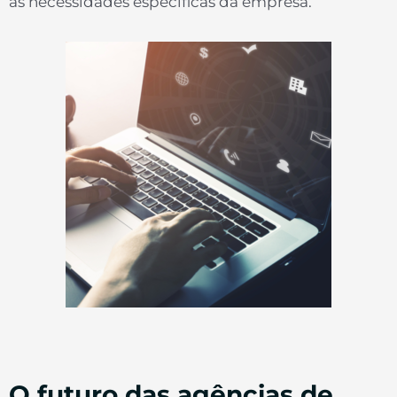
às necessidades específicas da empresa.
O futuro das agências de