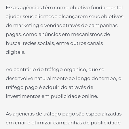
Essas agências têm como objetivo fundamental
ajudar seus clientes a alcançarem seus objetivos
de marketing e vendas através de campanhas
pagas, como anúncios em mecanismos de
busca, redes sociais, entre outros canais
digitais.
Ao contrário do tráfego orgânico, que se
desenvolve naturalmente ao longo do tempo, o
tráfego pago é adquirido através de
investimentos em publicidade online.
As agências de tráfego pago são especializadas
em criar e otimizar campanhas de publicidade