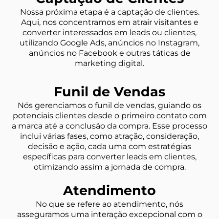
Nossa próxima etapa é a captação de clientes.
Aqui, nos concentramos em atrair visitantes e
converter interessados em leads ou clientes,
utilizando Google Ads, anúncios no Instagram,
anúncios no Facebook e outras táticas de
marketing digital.
Funil de Vendas
Nós gerenciamos o funil de vendas, guiando os
potenciais clientes desde o primeiro contato com
a marca até a conclusão da compra. Esse processo
inclui várias fases, como atração, consideração,
decisão e ação, cada uma com estratégias
específicas para converter leads em clientes,
otimizando assim a jornada de compra.
Atendimento
No que se refere ao atendimento, nós
asseguramos uma interação excepcional com o