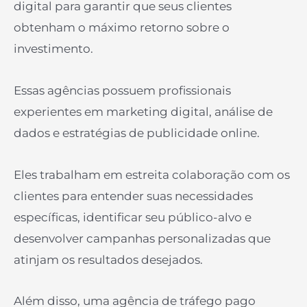
digital para garantir que seus clientes
obtenham o máximo retorno sobre o
investimento.
Essas agências possuem profissionais
experientes em marketing digital, análise de
dados e estratégias de publicidade online.
Eles trabalham em estreita colaboração com os
clientes para entender suas necessidades
específicas, identificar seu público-alvo e
desenvolver campanhas personalizadas que
atinjam os resultados desejados.
Além disso, uma agência de tráfego pago