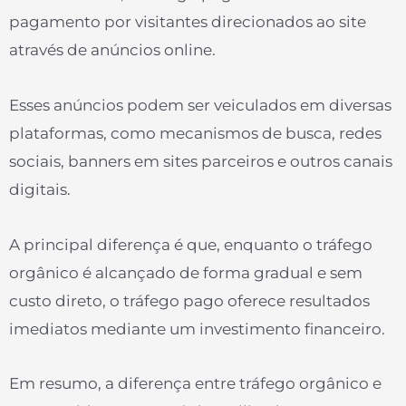
pagamento por visitantes direcionados ao site
através de anúncios online.
Esses anúncios podem ser veiculados em diversas
plataformas, como mecanismos de busca, redes
sociais, banners em sites parceiros e outros canais
digitais.
A principal diferença é que, enquanto o tráfego
orgânico é alcançado de forma gradual e sem
custo direto, o tráfego pago oferece resultados
imediatos mediante um investimento financeiro.
Em resumo, a diferença entre tráfego orgânico e