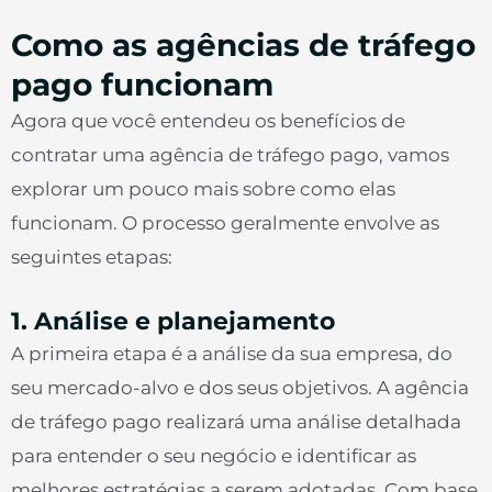
Como as agências de tráfego
pago funcionam
Agora que você entendeu os benefícios de
contratar uma agência de tráfego pago, vamos
explorar um pouco mais sobre como elas
funcionam. O processo geralmente envolve as
seguintes etapas:
1. Análise e planejamento
A primeira etapa é a análise da sua empresa, do
seu mercado-alvo e dos seus objetivos. A agência
de tráfego pago realizará uma análise detalhada
para entender o seu negócio e identificar as
melhores estratégias a serem adotadas. Com base