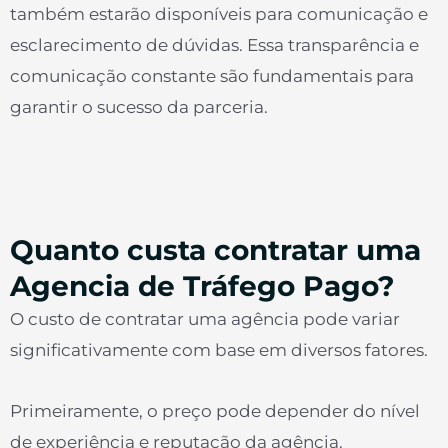
também estarão disponíveis para comunicação e
esclarecimento de dúvidas. Essa transparência e
comunicação constante são fundamentais para
garantir o sucesso da parceria.
Quanto custa contratar uma
Agencia de Tráfego Pago?
O custo de contratar uma agência pode variar
significativamente com base em diversos fatores.
Primeiramente, o preço pode depender do nível
de experiência e reputação da agência.