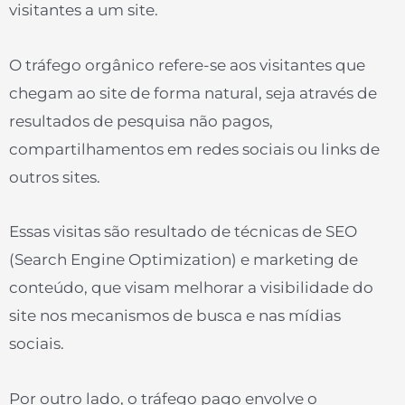
visitantes a um site.
O tráfego orgânico refere-se aos visitantes que
chegam ao site de forma natural, seja através de
resultados de pesquisa não pagos,
compartilhamentos em redes sociais ou links de
outros sites.
Essas visitas são resultado de técnicas de SEO
(Search Engine Optimization) e marketing de
conteúdo, que visam melhorar a visibilidade do
site nos mecanismos de busca e nas mídias
sociais.
Por outro lado, o tráfego pago envolve o