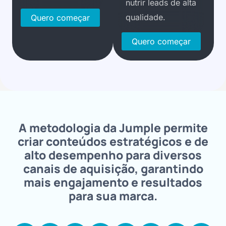
nutrir leads de alta
qualidade.
Quero começar
Quero começar
A metodologia da Jumple permite
criar conteúdos estratégicos e de
alto desempenho para diversos
canais de aquisição, garantindo
mais engajamento e resultados
para sua marca.