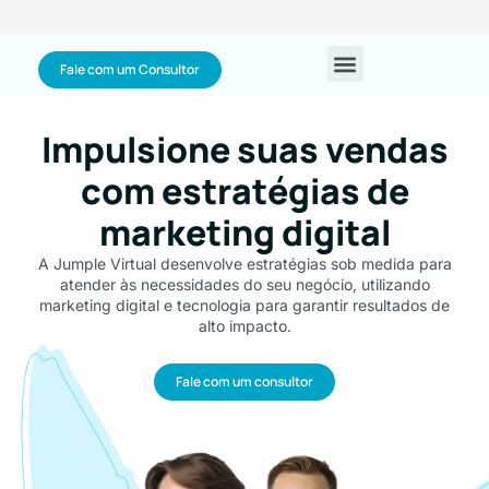
slot gacor hari ini
link slot gacor
slot online
mimislot
mimislot link
Informasi Slot Gacor
akses mimislot
https://www.cicgogo.com/contact-us
slot gacor
mimislot
mimislot
mimislot
link gacor
gacor
momwrites
handshose
non liner
Autoplex
PT Sheng Yue Industry Indonesia
Tren rambut pria
PaceSal Vibes
Inspirasi Hidup Bahagia
5 Tren Desain Grafis | Kobra Insight
Resurge Vintage - Eksplorasi Passion, Tren, dan Inspirasi Lintas Zaman
Dunia Baking, Tren Roti, dan Inspirasi Kuliner - MaggieBreads
Tribun Warga | Suara Rakyat, Kabar Nyata.
Lensa Masyarakat
Lensa Global
Muscle Old School
gacor
gacornya slot
slot
slot gacor
SLOT853
icaslot link
mimislot link
babaslot
slot gacor hari ini
link slot gacor
slot gacor
mimislot gacor
mimislot
Informasi Slot Gacor
mimislot
https://www.cicgogo.com/contact-us
slot gacor
mimislot
mimislot
mimislot
agen slot gacor
SLOT GACOR
Paradis Perdu
KKCN News
Dai Kuan Bei
Somist Institute
Cari Fakta
MIMI News
Topik Panas
Hot Selebriti
Kilas Kabar
Portal Usaha
slot gacor
sensasi gacor
pola gacor
SLOT853
icaslot link
mimislot link
babaslot
slot gacor hari ini
link slot gacor
slot gacor
mimislot gacor
mimislot
Informasi Slot Gacor
mimislot
https://www.cicgogo.com/contact-us
slot gacor
mimislot
mimislot
web gacor
slot777
Peluang Menang Hari Ini
Sinyal Cuan
Jejaring Hoki
Profit Bisnis
Pilar Profit
Arus Dana
Wiraforia
Lentera Publik
Catatan Bumi
Info Warga
Ruang Ulas
Kabar Vision
Suara Digital
Jejak Literasi
Pusat Naratif
slot gacor malam ini
gacornya slot hari ini
slot
slot gacor
mimi slot
link slot853
icaslot daftar
mimislot rtp
babaslot
Menu
Fale com um Consultor
Impulsione suas vendas
com estratégias de
marketing digital
A Jumple Virtual desenvolve estratégias sob medida para
atender às necessidades do seu negócio, utilizando
marketing digital e tecnologia para garantir resultados de
alto impacto.
Fale com um consultor