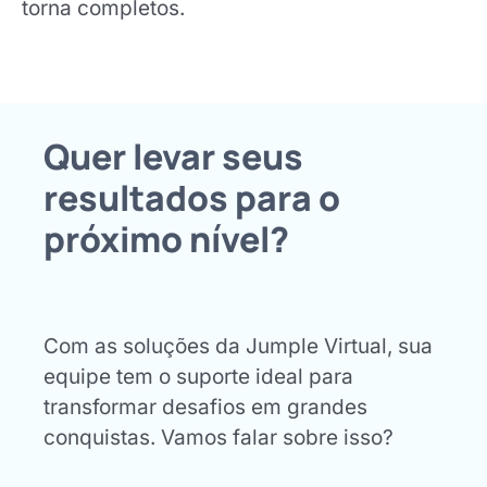
torna completos.
Quer levar seus
resultados para o
próximo nível?
Com as soluções da Jumple Virtual, sua
equipe tem o suporte ideal para
transformar desafios em grandes
conquistas. Vamos falar sobre isso?